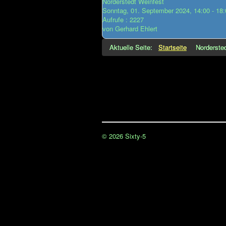
Norderstedt Weinfest
Sonntag, 01. September 2024, 14:00 - 18:
Aufrufe
: 2227
von
Gerhard Ehlert
Aktuelle Seite:
Startseite
Norderste
© 2026 Sixty-5