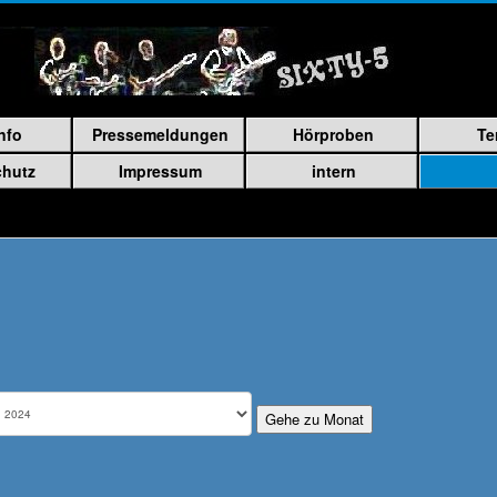
nfo
Pressemeldungen
Hörproben
Te
chutz
Impressum
intern
Gehe zu Monat