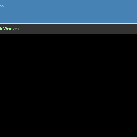
00
dt Weinfest