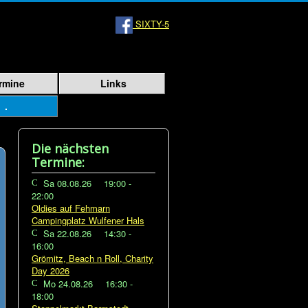
SIXTY-5
rmine
Links
.
Die nächsten
Termine:
Sa 08.08.26
19:00
-
22:00
Oldies auf Fehmarn
Campingplatz Wulfener Hals
Sa 22.08.26
14:30
-
16:00
Grömitz, Beach n Roll, Charity
Day 2026
Mo 24.08.26
16:30
-
18:00