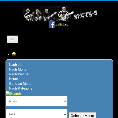
SIXTY-5
Navigation
an/aus
Home
Bandinfo
Nach Jahr
Nach Monat
Pressemeldungen
Nach Woche
Heute
Hörproben
Gehe zu Monat
Nach Kategorie
Termine
Links
Kontakt
Gehe zu Monat
Datenschutz