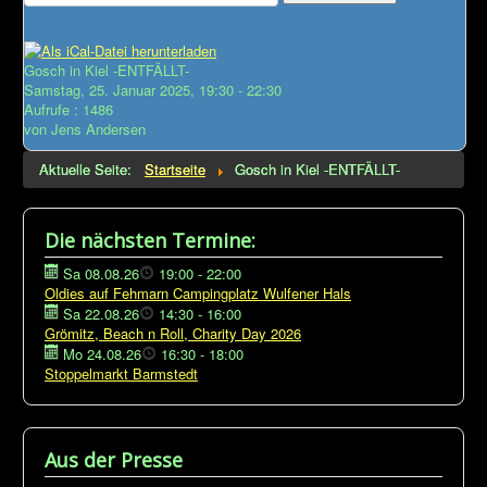
Impressum
Gosch in Kiel -ENTFÄLLT-
intern
Samstag, 25. Januar 2025, 19:30 - 22:30
Aufrufe
: 1486
.
von
Jens Andersen
Aktuelle Seite:
Startseite
Gosch in Kiel -ENTFÄLLT-
Die nächsten Termine:
Sa 08.08.26
19:00
-
22:00
Oldies auf Fehmarn Campingplatz Wulfener Hals
Sa 22.08.26
14:30
-
16:00
Grömitz, Beach n Roll, Charity Day 2026
Mo 24.08.26
16:30
-
18:00
Stoppelmarkt Barmstedt
Aus der Presse