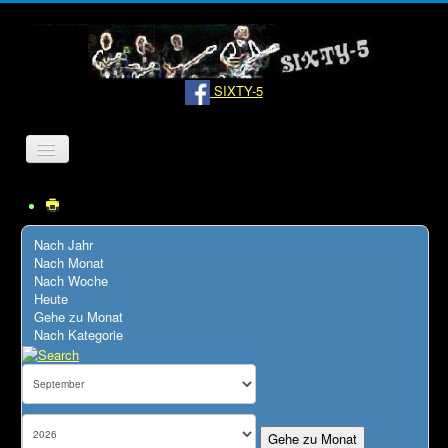
SIXTY-5
Navigation
an/aus
Home
Bandinfo
Nach Jahr
Nach Monat
Pressemeldungen
Nach Woche
Heute
Hörproben
Gehe zu Monat
Nach Kategorie
Termine
Links
Kontakt
Gehe zu Monat
Datenschutz