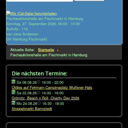
Impressum
Fischauktionshalle am Fischmarkt in Hamburg
intern
Sonntag, 27. September 2026, 06:00 - 10:00
Aufrufe
: 119
.
von
Jens Andersen
Ort
Hamburg Fischmarkt
Aktuelle Seite:
Startseite
Fischauktionshalle am Fischmarkt in Hamburg
Die nächsten Termine:
Sa 08.08.26
19:00
-
22:00
Oldies auf Fehmarn Campingplatz Wulfener Hals
Sa 22.08.26
14:30
-
16:00
Grömitz, Beach n Roll, Charity Day 2026
Mo 24.08.26
16:30
-
18:00
Stoppelmarkt Barmstedt